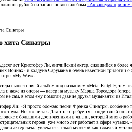
«Аквариум» при помо
ита Синатры
ю хита Синатры
ьдесят лет Кристофер Ли, английский актер, снявшийся в более
ных Войнах» и колдуна Сарумана в очень известной трилогии о 
натры «My Way».
тера вышел новый альбом под названием «Metal Knight», там эта 
ла и даже из оперы — кавер на музыку Марша Тореадора (опера
ом не сам, в этом ему помогли давние друзья-музыканты из Итал
тофер Ли: «Я просто обожаю песни Фрэнка Синатры, особенно т
го труда. Но это не так. Для этого требуется грандиозный опыт 
еловеке с большими достижениями в жизни, который много рабо
рицательных героев, уже много лет работает в сфере музыки. «Ch
давно актер начал увлекаться такой музыкой как тяжелый металл,