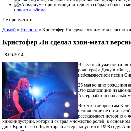
нового альбома
Не пропустите
Домой
»
Новости
»
Кристофер Ли сделал хэви-метал версию х
Кристофер Ли сделал хэви-метал верси
28.06.2014
Известный уже почти пят
роли графа Дуку в «Звезд
небезызвестной песни Си
26 мая ко дню рождения ак
Это композиции из мюзик
Актер работал над альбом
Вот что говорит сам Крис
исполнение не стоит особо
рассказывает историю о ч
киноиндустрии, который сыграл множество ролей, в основном от
диск Кристофера Ли, который актер выпустил в 1998 году. А не