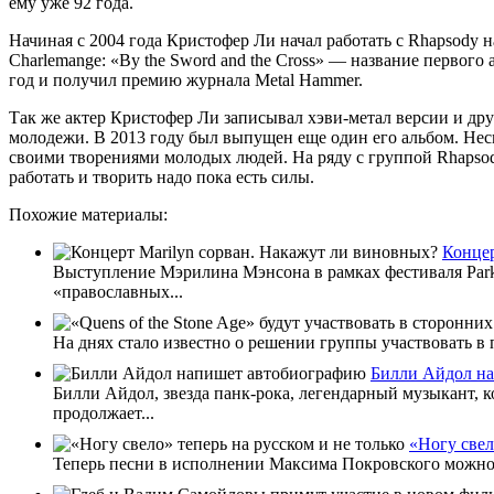
ему уже 92 года.
Начиная с 2004 года Кристофер Ли начал работать с Rhapsody 
Charlemange: «By the Sword and the Cross» — название первого
год и получил премию журнала Metal Hammer.
Так же актер Кристофер Ли записывал хэви-метал версии и дру
молодежи. В 2013 году был выпущен еще один его альбом. Несм
своими творениями молодых людей. На ряду с группой Rhapsody
работать и творить надо пока есть силы.
Похожие материалы:
Концер
Выступление Мэрилина Мэнсона в рамках фестиваля Park
«православных...
На днях стало известно о решении группы участвовать в 
Билли Айдол н
Билли Айдол, звезда панк-рока, легендарный музыкант, к
продолжает...
«Ногу свел
Теперь песни в исполнении Максима Покровского можно сл