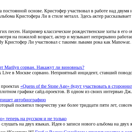
на постоянной основе. Кристофер участвовал в работе над двумя
 альбома Кристофера Ли в стиле металл. Здесь актер рассказывае
гих песен. Например классические рождественские хиты в его о
отря на пожилой возраст, актер и музыкант непрерывно работает
 Кристофер Ли участвовал с такими львами рока как Manowar. А
т Marilyn сорван. Накажут ли виновных?
 Live в Москве сорвано. Неприятный инцидент, ставший поводо
«Quens of the Stone Age» будут участвовать в сторонни
плотном графике сайд-проектов. В одном из своих интервью Дж. 
апишет автобиографию
оторый посвятил творчеству уже более тридцати пяти лет, совсе
о» теперь на русском и не только
ушать на двух языках. Идея о записи нового альбома на двух я