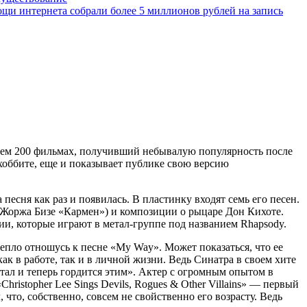
щи интернета собрали более 5 миллионов рублей на запись
 чем 200 фильмах, получивший небывалую популярность после
хоббите, еще и показывает публике свою версию
песня как раз и появилась. В пластинку входят семь его песен.
 Жоржа Бизе «Кармен») и композиции о рыцаре Дон Кихоте.
ии, которые играют в метал-группе под названием Rhapsody.
епло отношусь к песне «My Way». Может показаться, что ее
как в работе, так и в личной жизни. Ведь Синатра в своем хите
тал и теперь гордится этим». Актер с огромным опытом в
ristopher Lee Sings Devils, Rogues & Other Villains» — первый
 что, собственно, совсем не свойственно его возрасту. Ведь