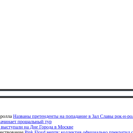
Названы претенденты на попадание в Зал Славы рок-н-ро
 начинает прощальный тур
h выступали на Дне Города в Москве
Pink Floyd мертв: коллектив официально прекратил