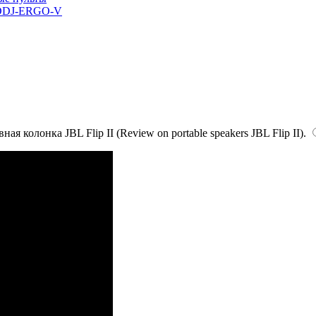
 DDJ-ERGO-V
я колонка JBL Flip II (Review on portable speakers JBL Flip II).