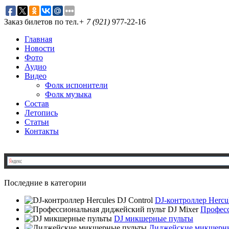
Заказ билетов по тел.
+ 7 (921)
977-22-16
Главная
Новости
Фото
Аудио
Видео
Фолк испонители
Фолк музыка
Состав
Летопись
Статьи
Контакты
Последние в категории
DJ-контроллер Hercul
Професс
DJ микшерные пульты
Диджейские микшерны