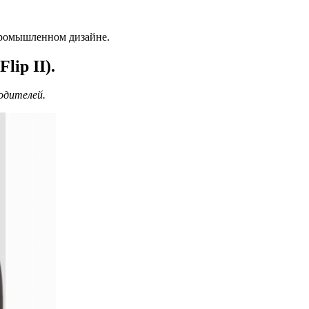
промышленном дизайне.
lip II).
одителей.